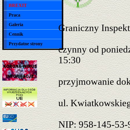
BREXIT
Praca
Galeria
Graniczny Inspekt
Cennik
Przydatne strony
czynny od poniedz
15:30
przyjmowanie dok
ul. Kwiatkowskie
NIP: 958-145-53-